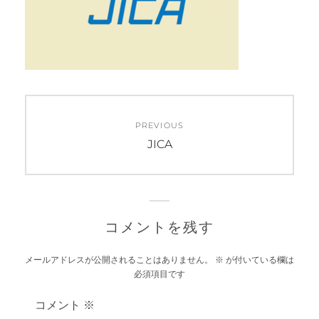
投
PREVIOUS
稿
Previous
JICA
post:
ナ
ビ
ゲ
コメントを残す
ー
メールアドレスが公開されることはありません。
※
が付いている欄は
必須項目です
シ
コメント
※
ョ