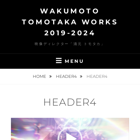
Skip
WAKUMOTO
to
content
TOMOTAKA WORKS
2019-2024
映像ディレクター「涌元 トモタカ」
MENU
HOME
HEADER4
HEADER4
HEADER4
動
画
プ