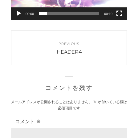
レ
ー
00:00
00:19
ヤ
ー
投
PREVIOUS
稿
Previous
HEADER4
post:
ナ
ビ
ゲ
コメントを残す
ー
メールアドレスが公開されることはありません。
※
が付いている欄は
必須項目です
シ
コメント
※
ョ