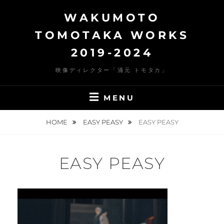
Skip
WAKUMOTO
to
content
TOMOTAKA WORKS
2019-2024
映像ディレクター「涌元 トモタカ」
MENU
HOME
EASY PEASY
EASY PEASY
EASY PEASY