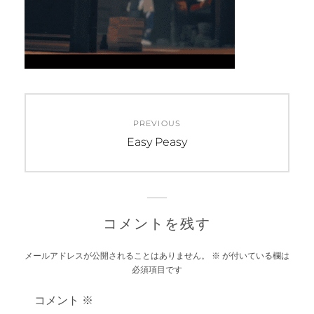
投
PREVIOUS
稿
Previous
Easy Peasy
post:
ナ
ビ
ゲ
コメントを残す
ー
メールアドレスが公開されることはありません。
※
が付いている欄は
必須項目です
シ
コメント
※
ョ