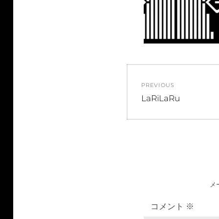
投
PREVIOUS
稿
Previous
LaRiLaRu
post:
ナ
ビ
ゲ
メ
ー
コメント
※
シ