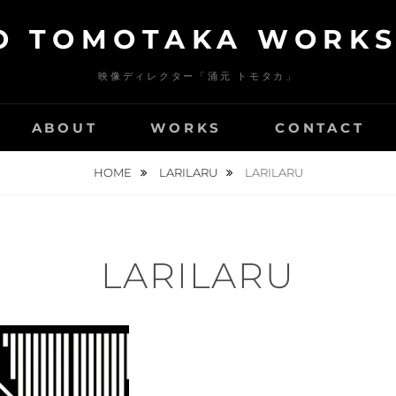
 TOMOTAKA WORKS 
映像ディレクター「涌元 トモタカ」
ABOUT
WORKS
CONTACT
HOME
LARILARU
LARILARU
LARILARU