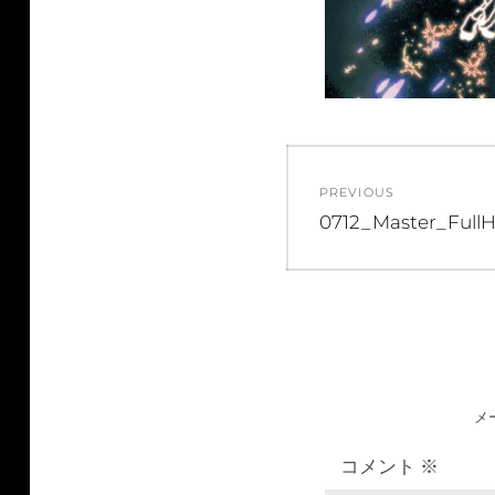
投
PREVIOUS
稿
Previous
0712_Master_Full
post:
ナ
ビ
ゲ
メ
ー
コメント
※
シ