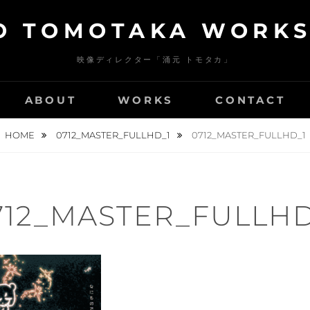
 TOMOTAKA WORKS 
映像ディレクター「涌元 トモタカ」
ABOUT
WORKS
CONTACT
HOME
0712_MASTER_FULLHD_1
0712_MASTER_FULLHD_1
712_MASTER_FULLHD