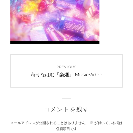
投
PREVIOUS
稿
Previous
苺りなはむ「楽煙」 MusicVideo
post:
ナ
ビ
ゲ
コメントを残す
ー
メールアドレスが公開されることはありません。
※
が付いている欄は
必須項目です