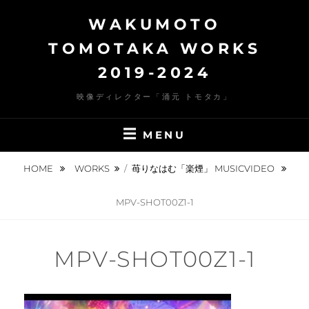
Skip
WAKUMOTO
to
content
TOMOTAKA WORKS
2019-2024
映像ディレクター「涌元 トモタカ」
MENU
HOME
WORKS
/
苺りなはむ「楽煙」 MUSICVIDEO
MPV-SHOT00Z1-1
MPV-SHOT00Z1-1