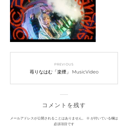
投
PREVIOUS
稿
Previous
苺りなはむ「楽煙」 MusicVideo
post:
ナ
ビ
ゲ
コメントを残す
ー
メールアドレスが公開されることはありません。
※
が付いている欄は
必須項目です