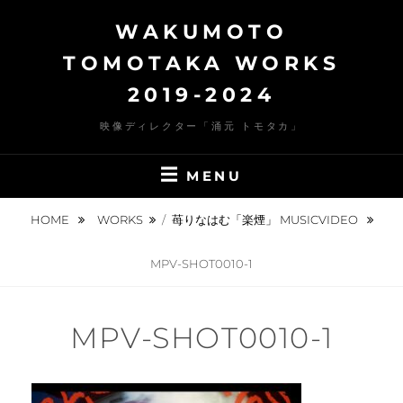
Skip
WAKUMOTO
to
content
TOMOTAKA WORKS
2019-2024
映像ディレクター「涌元 トモタカ」
MENU
HOME
WORKS
/
苺りなはむ「楽煙」 MUSICVIDEO
MPV-SHOT0010-1
MPV-SHOT0010-1