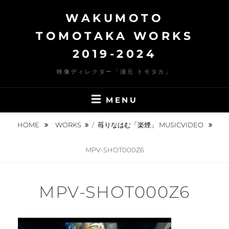
Skip
WAKUMOTO
to
content
TOMOTAKA WORKS
2019-2024
映像ディレクター「涌元 トモタカ」
MENU
HOME
WORKS
/
苺りなはむ「楽煙」 MUSICVIDEO
MPV-SHOT000Z6
MPV-SHOT000Z6