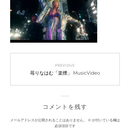
投
PREVIOUS
稿
Previous
苺りなはむ「楽煙」 MusicVideo
post:
ナ
ビ
ゲ
コメントを残す
ー
メールアドレスが公開されることはありません。
※
が付いている欄は
必須項目です