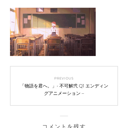
投
PREVIOUS
稿
Previous
「物語を君へ。」- 不可解弐 Q1 エンディン
post:
グアニメーション –
ナ
ビ
ゲ
コメントを残す