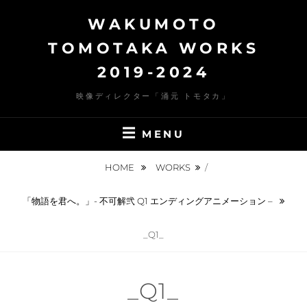
Skip
WAKUMOTO
to
content
TOMOTAKA WORKS
2019-2024
映像ディレクター「涌元 トモタカ」
MENU
HOME
WORKS
/
「物語を君へ。」- 不可解弐 Q1 エンディングアニメーション –
_Q1_
_Q1_