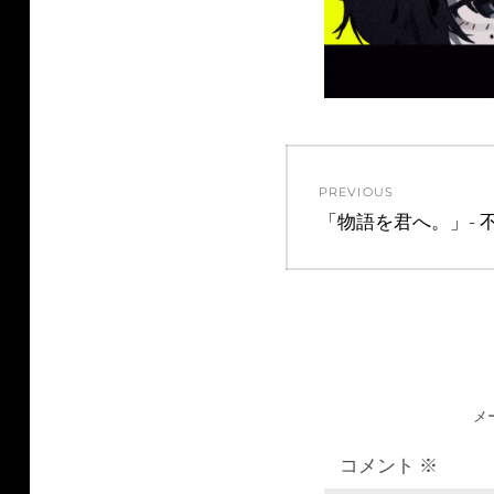
投
PREVIOUS
稿
Previous
「物語を君へ。」- 不
post:
ナ
ビ
ゲ
メ
ー
コメント
※
シ