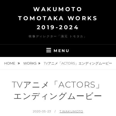
Skip
WAKUMOTO
to
content
TOMOTAKA WORKS
2019-2024
映像ディレクター「涌元 トモタカ」
MENU
HOME
WORKS
TVアニメ「ACTORS」エンディングムービー
TVアニメ「ACTORS」
エンディングムービー
POSTED
BY
2020-05-23
T.WAKUMOTO
ON