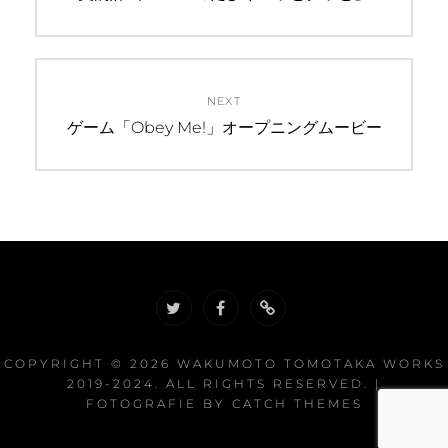
post:
ナ
ビ
NEXT
ゲ
Next
ゲーム「Obey Me!」オープニングムービー
ー
post:
シ
ョ
ン
twitter
facebook
soundcloud
COPYRIGHT © 2026
WAKUMOTO TOMOTAKA WORKS
2019-2024
. ALL RIGHTS RESERVED. |
FOTOGRAFIE BY
CATCH THEMES