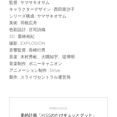
監督 : ヤマサキオサム
キャラクターデザイン : 西田亜沙子
シリーズ構成 : ヤマサキオサム
美術 : 羽根広舟
色彩設計 : 庄司詩織
3D : 栗林裕紀
撮影 : EXPLOSION
音響監督 : 長崎行男
音楽 : 木村秀彬、大隅知宇、堤博明
音楽制作 : ポニーキャニオン
アニメーション制作 : Drive
製作 : スライヴセントラル運営局
投
PREVIOUS
稿
Previous
美的計画「KISSのたびギュッとグッと」