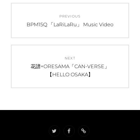
投
PREVIOUS
稿
Previous
BPM15Q 「LaRiLaRu」 Music Video
post:
ナ
ビ
NEXT
ゲ
Next
花譜×ORESAMA「CAN-VERSE」
ー
post:
【HELLO OSAKA】
シ
ョ
ン
twitter
facebook
soundcloud