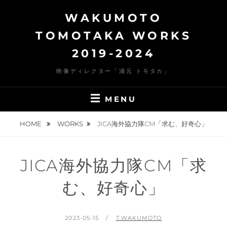
Skip
WAKUMOTO
to
content
TOMOTAKA WORKS
2019-2024
映像ディレクター「涌元 トモタカ」
MENU
HOME
WORKS
JICA海外協力隊CM「求む、好奇心」
JICA海外協力隊CM「求
む、好奇心」
POSTED
BY
2023-05-15
T.WAKUMOTO
ON