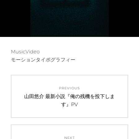
MusicVideo
モーションタイポグラフィー
投
PREVIOUS
稿
Previous
山田悠介 最新小説『俺の残機を投下しま
post:
す』PV
ナ
ビ
ゲ
NEXT