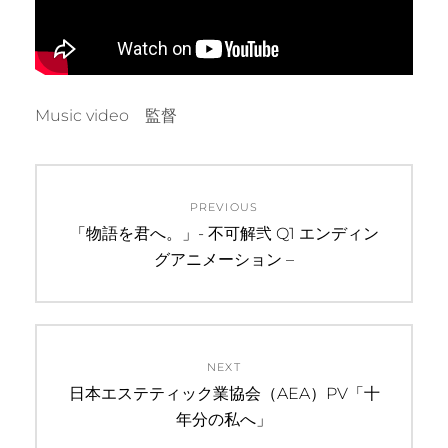
Music video 監督
投
PREVIOUS
稿
Previous
「物語を君へ。」- 不可解弐 Q1 エンディン
post:
グアニメーション –
ナ
ビ
ゲ
NEXT
ー
Next
日本エステティック業協会（AEA）PV「十
post:
年分の私へ」
シ