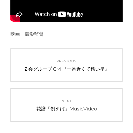
映画 撮影監督
投
PREVIOUS
稿
Previous
Ｚ会グループ CM 『一番近くて遠い星』
post:
ナ
ビ
NEXT
ゲ
Next
花譜「例えば」MusicVideo
ー
post:
シ