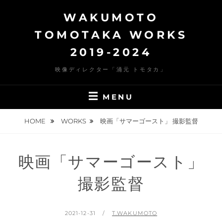
Skip
WAKUMOTO
to
content
TOMOTAKA WORKS
2019-2024
映像ディレクター「涌元 トモタカ」
MENU
HOME
WORKS
映画「サマーゴースト」 撮影監督
映画「サマーゴースト」
撮影監督
POSTED
BY
2021-12-31
T.WAKUMOTO
ON