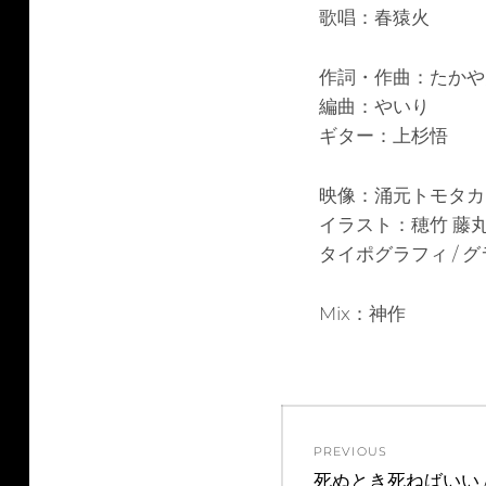
歌唱：春猿火
作詞・作曲：たかや
編曲：やいり
ギター：上杉悟
映像：涌元トモタカ
イラスト：穂竹 藤
タイポグラフィ /
Mix：神作
投
PREVIOUS
稿
Previous
死ぬとき死ねばいい 