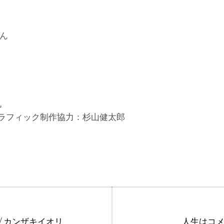
ん
丸
 グラフィック制作協力：杉山健太郎
Next
/ カンザキイオリ
人生はコメ