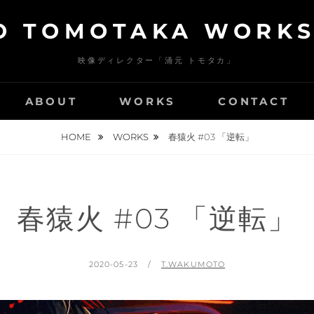
 TOMOTAKA WORKS 
映像ディレクター「涌元 トモタカ」
ABOUT
WORKS
CONTACT
HOME
WORKS
春猿火 #03 「逆転」
春猿火 #03 「逆転」
POSTED
BY
2020-05-23
T.WAKUMOTO
ON