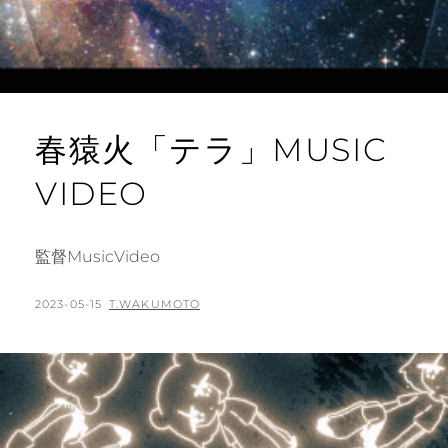
春猿火「テラ」MUSIC
VIDEO
監督MusicVideo
POSTED
BY
2023-05-15
T.WAKUMOTO
ON