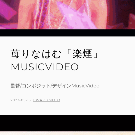
苺りなはむ「楽煙」
MUSICVIDEO
監督/コンポジット/デザインMusicVideo
POSTED
BY
2023-05-15
T.WAKUMOTO
ON