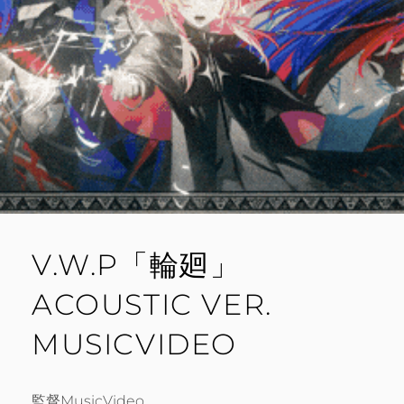
V.W.P「輪廻」
ACOUSTIC VER.
MUSICVIDEO
監督MusicVideo