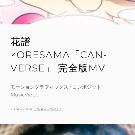
花譜
×ORESAMA「CAN-
VERSE」 完全版MV
モーショングラフィックス / コンポジット
MusicVideo
POSTED
BY
2024-07-04
T.WAKUMOTO
ON