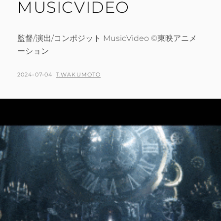
MUSICVIDEO
監督/演出/コンポジット MusicVideo ©東映アニメ
ーション
POSTED
BY
2024-07-04
T.WAKUMOTO
ON