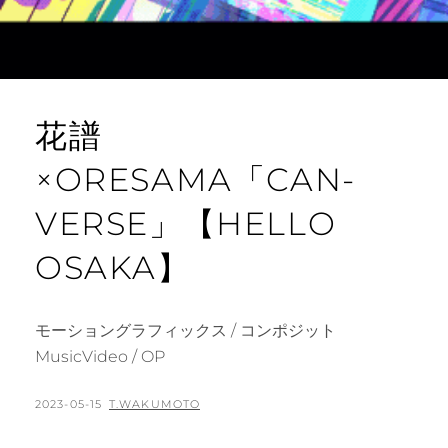
花譜
×ORESAMA「CAN-
VERSE」【HELLO
OSAKA】
モーショングラフィックス / コンポジット
MusicVideo / OP
POSTED
BY
2023-05-15
T.WAKUMOTO
ON