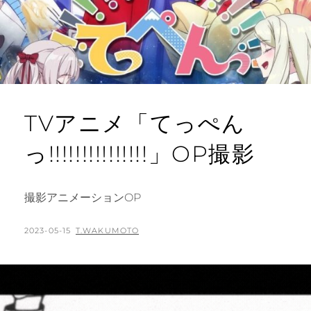
TVアニメ「てっぺん
っ!!!!!!!!!!!!!!!」OP撮影
撮影アニメーションOP
POSTED
BY
2023-05-15
T.WAKUMOTO
ON