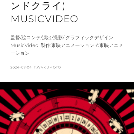
ンドクライ)
MUSICVIDEO
監督/絵コンテ/演出/撮影/ グラフィックデザイン
MusicVideo 製作:東映アニメーション ©東映アニメ
ーション
POSTED
BY
2024-07-04
T.WAKUMOTO
ON