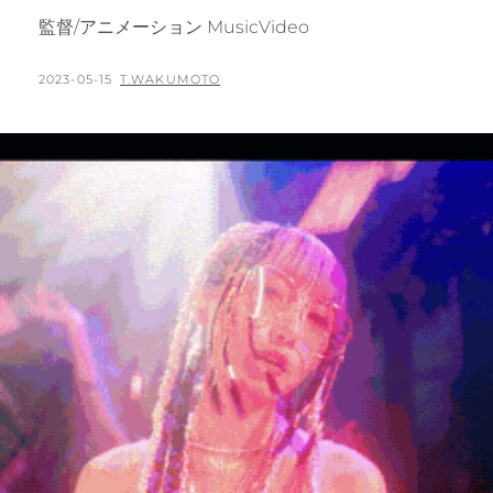
監督/アニメーション MusicVideo
POSTED
BY
2023-05-15
T.WAKUMOTO
ON