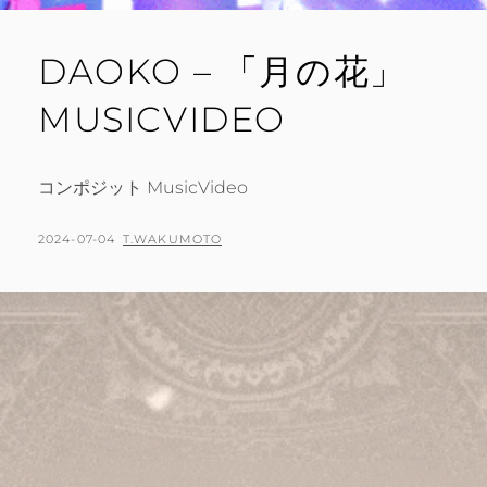
DAOKO – 「月の花」
MUSICVIDEO
コンポジット MusicVideo
POSTED
BY
2024-07-04
T.WAKUMOTO
ON