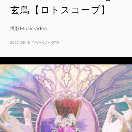
玄鳥【ロトスコープ】
撮影MusicVideo
POSTED
BY
2023-05-15
T.WAKUMOTO
ON