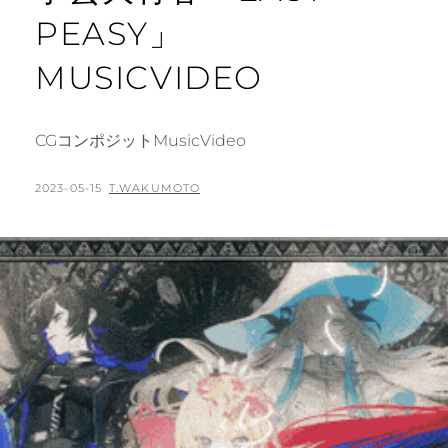
PEASY」
MUSICVIDEO
CGコンポジットMusicVideo
POSTED
BY
2023-05-15
T.WAKUMOTO
ON