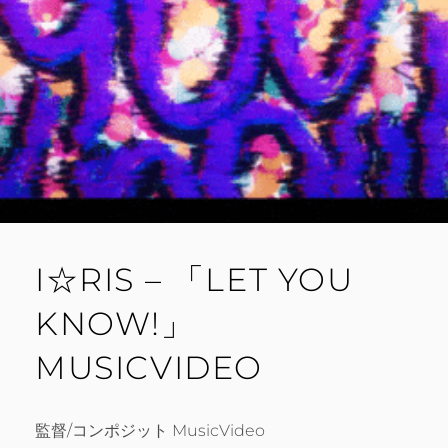
I☆RIS – 「LET YOU
KNOW!」
MUSICVIDEO
監督/コンポジット MusicVideo