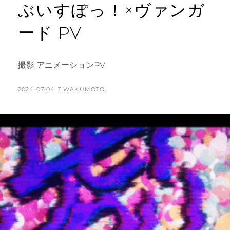
ぶいすぽっ！×ヴァンガ
ード PV
撮影 アニメーションPV
POSTED
BY
2024-07-04
T.WAKUMOTO
ON