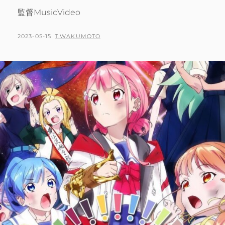
監督MusicVideo
POSTED
BY
2023-05-15
T.WAKUMOTO
ON