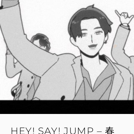
HEY! SAY! JUMP – 春