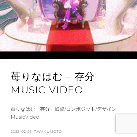
苺りなはむ – 存分
MUSIC VIDEO
苺りなはむ「存分」監督/コンポジット/デザイン
MusicVideo
POSTED
BY
2022-02-23
T.WAKUMOTO