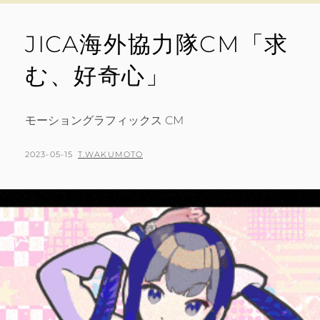
JICA海外協力隊CM「求
む、好奇心」
モーショングラフィックス CM
POSTED
BY
2023-05-15
T.WAKUMOTO
ON